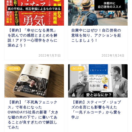
【要約】「幸せになる勇気」
自粛中にはぜひ！自己啓発の
を読んでの感想とまとめを解
意味を知り、アクションを起
説！アドラー心理学をさらに
こしましょう！
深めよう！
2022年1月31日
2022年1月24日
自己啓発
自己啓発
【要約】「不死鳥フェニック
【要約】スティーブ・ジョブ
ス」で有名になった
ズの名言にも影響を与えた
OWNDAYS社長の新著「大き
「一兆ドルコーチ」から愛を
な嘘の木の下で」に書いてあ
学ぶ
ることが良すぎたので解説し
てみた