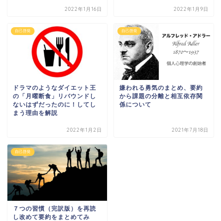
2022年1月16日
2022年1月9日
自己啓発
自己啓発
ドラマのようなダイエット王
嫌われる勇気のまとめ、要約
の「月曜断食」リバウンドし
から課題の分離と相互依存関
ないはずだったのに！してし
係について
まう理由を解説
2022年1月2日
2021年7月18日
自己啓発
７つの習慣（完訳版）を再読
し改めて要約をまとめてみ