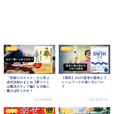
自己啓発
自己啓発
「村創りのススメ」から学ぶ
【要約】5w1h思​​考の意味とフ
成功法則のまとめ【夢リスト
レームワークの使い方につい
は魔法のランプ編】なぜ紙に
て
書けば叶うのか？
2022年3月8日
2022年2月7日
自己啓発
自己啓発