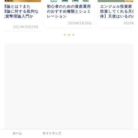
MT理論とは？また
初心者のための資産運用
エンジェル投資家【
MT理論に対する批判な
のおすすめ種類とシュミ
投資してくれる天使
現代貨幣理論入門か
レーション
体】天使はいるのか
.
2020年5月20日
2020年9
2021年10月29日
ホーム
サイトマップ