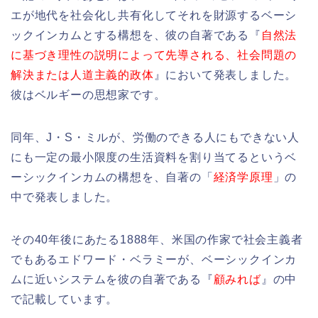
エが地代を社会化し共有化してそれを財源するベーシ
ックインカムとする構想を、彼の自著である『
自然法
に基づき理性の説明によって先導される、社会問題の
解決または人道主義的政体
』において発表しました。
彼はベルギーの思想家です。
同年、J・S・ミルが、労働のできる人にもできない人
にも一定の最小限度の生活資料を割り当てるというベ
ーシックインカムの構想を、自著の「
経済学原理
」の
中で発表しました。
その40年後にあたる1888年、米国の作家で社会主義者
でもあるエドワード・ベラミーが、ベーシックインカ
ムに近いシステムを彼の自著である『
顧みれば
』の中
で記載しています。